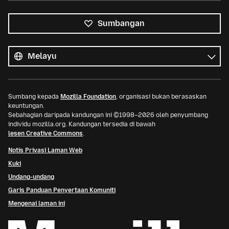
Sumbangan
Semua
bahasa
Bahasa
Sumbang kepada
Mozilla Foundation
, organisasi bukan berasaskan
keuntungan.
Sebahagian daripada kandungan ini ©1998–2026 oleh penyumbang
individu mozilla.org. Kandungan tersedia di bawah
lesen Creative Commons
.
Notis Privasi Laman Web
Kuki
Undang-undang
Garis Panduan Penyertaan Komuniti
Mengenai laman ini