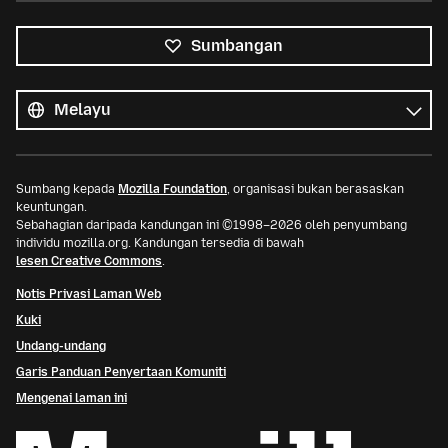
Sumbangan
Semua
bahasa
Bahasa
Sumbang kepada
Mozilla Foundation
, organisasi bukan berasaskan
keuntungan.
Sebahagian daripada kandungan ini ©1998–2026 oleh penyumbang
individu mozilla.org. Kandungan tersedia di bawah
lesen Creative Commons
.
Notis Privasi Laman Web
Kuki
Undang-undang
Garis Panduan Penyertaan Komuniti
Mengenai laman ini