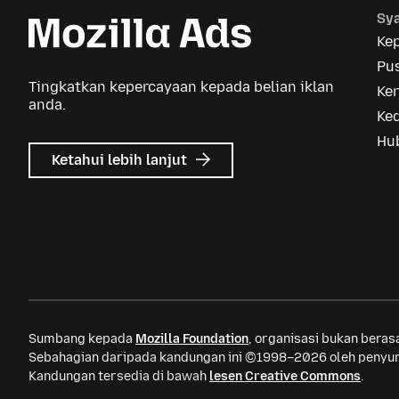
Sya
Ke
Pus
Tingkatkan kepercayaan kepada belian iklan
Ker
anda.
Ke
Hu
tentang
Ketahui lebih lanjut
Iklan
Mozilla
Sumbang kepada
Mozilla Foundation
, organisasi bukan bera
Sebahagian daripada kandungan ini ©1998–2026 oleh penyum
Kandungan tersedia di bawah
lesen Creative Commons
.