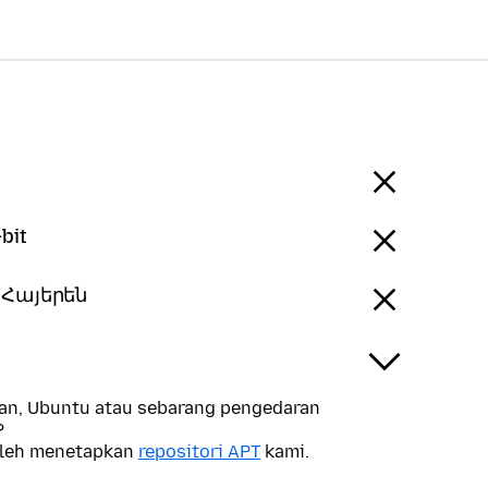
bit
- Հայերեն
n, Ubuntu atau sebarang pengedaran
?
oleh menetapkan
repositori APT
kami.