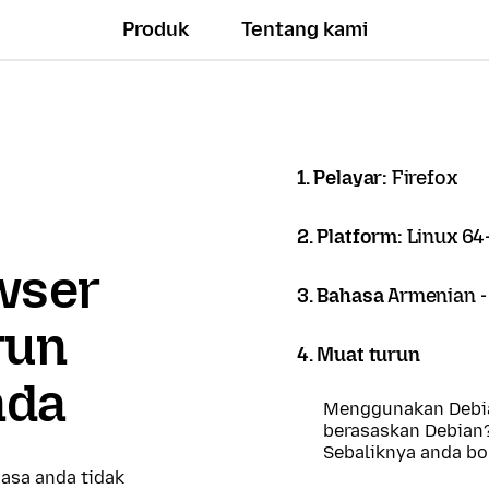
Produk
Tentang kami
1. Pelayar:
Firefox
2. Platform:
Linux 64-
owser
3. Bahasa
Armenian 
run
4. Muat turun
nda
Menggunakan Debia
berasaskan Debian
Sebaliknya anda b
asa anda tidak