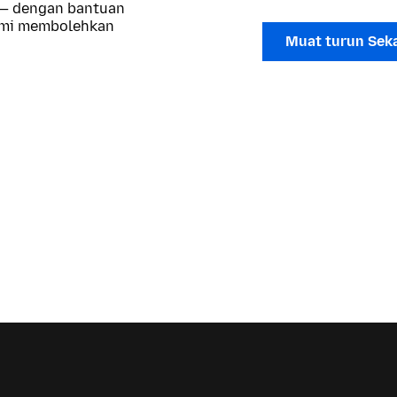
 — dengan bantuan
kami membolehkan
Muat turun Sek