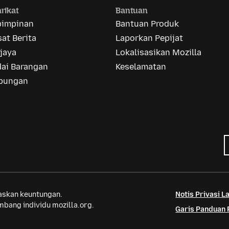
rikat
Bantuan
pimpinan
Bantuan Produk
at Berita
Laporkan Pepijat
jaya
Lokalisasikan Mozilla
dai Barangan
Keselamatan
bungan
saskan keuntungan.
Notis Privasi 
bang individu mozilla.org.
Garis Panduan 