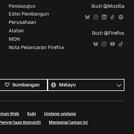
Pembangun
Ikuti @Mozilla
Edisi Pembangun
Perusahaan
Alatan
Ikuti @Firefox
MDN
Nota Pelancaran Firefox
Semua
bahasa
Bahasa
Sumbangan
Laman Web
Kuki
Undang-undang
Penyertaan Komuniti
Mengenai laman ini