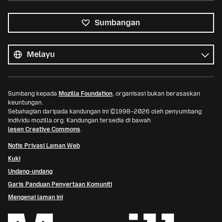
Sumbangan
Semua
bahasa
Bahasa
Sumbang kepada
Mozilla Foundation
, organisasi bukan berasaskan
keuntungan.
Sebahagian daripada kandungan ini ©1998–2026 oleh penyumbang
individu mozilla.org. Kandungan tersedia di bawah
lesen Creative Commons
.
Notis Privasi Laman Web
Kuki
Undang-undang
Garis Panduan Penyertaan Komuniti
Mengenai laman ini