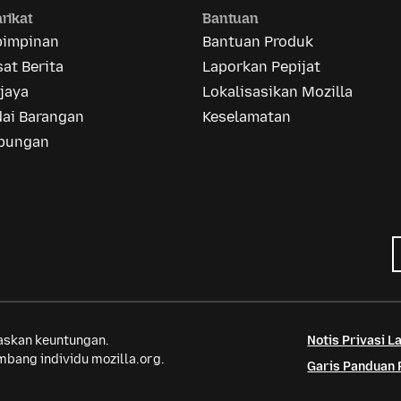
rikat
Bantuan
pimpinan
Bantuan Produk
at Berita
Laporkan Pepijat
jaya
Lokalisasikan Mozilla
dai Barangan
Keselamatan
bungan
saskan keuntungan.
Notis Privasi 
bang individu mozilla.org.
Garis Panduan 