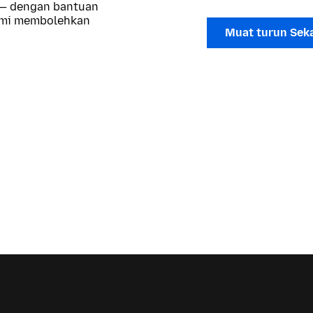
 — dengan bantuan
kami membolehkan
Muat turun Sek