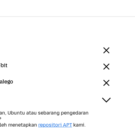
bit
Galego
n, Ubuntu atau sebarang pengedaran
?
oleh menetapkan
repositori APT
kami.