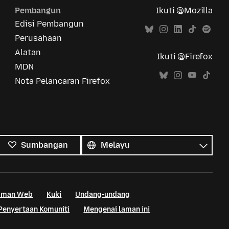
Pembangun
Ikuti @Mozilla
Edisi Pembangun
Perusahaan
Alatan
Ikuti @Firefox
MDN
Nota Pelancaran Firefox
Semua
bahasa
Bahasa
Sumbangan
Laman Web
Kuki
Undang-undang
Penyertaan Komuniti
Mengenai laman ini