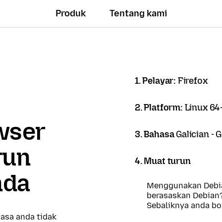
Produk
Tentang kami
1. Pelayar:
Firefox
2. Platform:
Linux 64-
owser
3. Bahasa
Galician - 
run
4. Muat turun
nda
Menggunakan Debia
berasaskan Debian
Sebaliknya anda b
asa anda tidak