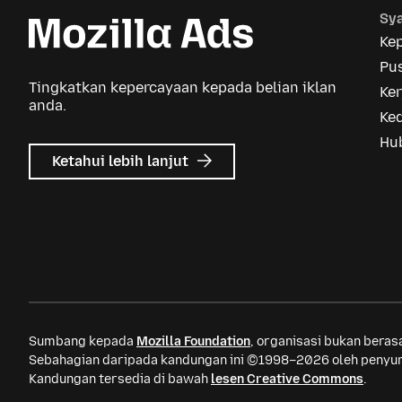
Sya
Ke
Pus
Tingkatkan kepercayaan kepada belian iklan
Ker
anda.
Ke
Hu
tentang
Ketahui lebih lanjut
Iklan
Mozilla
Sumbang kepada
Mozilla Foundation
, organisasi bukan bera
Sebahagian daripada kandungan ini ©1998–2026 oleh penyum
Kandungan tersedia di bawah
lesen Creative Commons
.