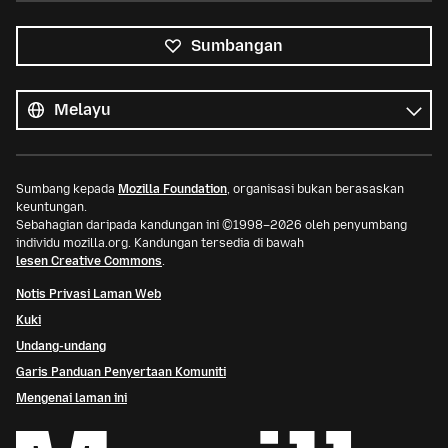
Sumbangan
Semua
bahasa
Bahasa
Sumbang kepada
Mozilla Foundation
, organisasi bukan berasaskan
keuntungan.
Sebahagian daripada kandungan ini ©1998–2026 oleh penyumbang
individu mozilla.org. Kandungan tersedia di bawah
lesen Creative Commons
.
Notis Privasi Laman Web
Kuki
Undang-undang
Garis Panduan Penyertaan Komuniti
Mengenai laman ini