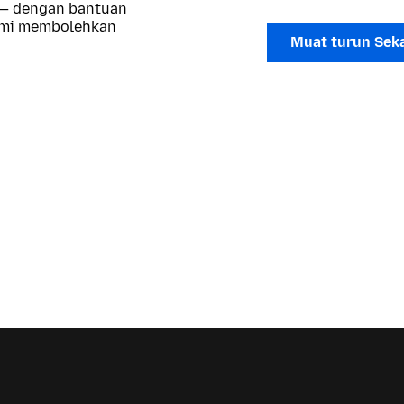
 — dengan bantuan
kami membolehkan
Muat turun Sek