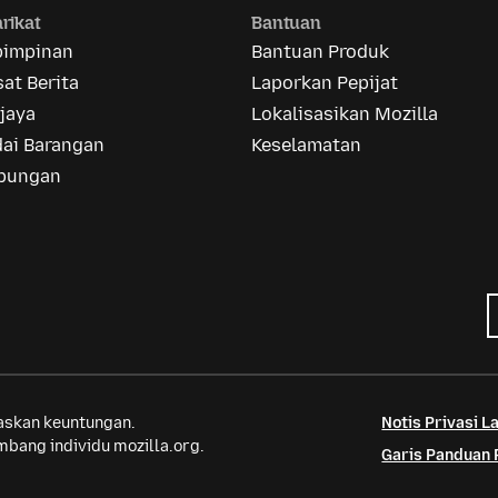
rikat
Bantuan
pimpinan
Bantuan Produk
at Berita
Laporkan Pepijat
jaya
Lokalisasikan Mozilla
dai Barangan
Keselamatan
bungan
saskan keuntungan.
Notis Privasi 
bang individu mozilla.org.
Garis Panduan 