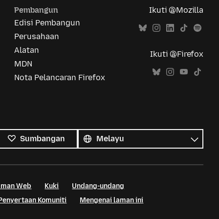
Pembangun
Ikuti @Mozilla
Edisi Pembangun
Perusahaan
Alatan
Ikuti @Firefox
MDN
Nota Pelancaran Firefox
Semua
bahasa
Bahasa
Sumbangan
Laman Web
Kuki
Undang-undang
Penyertaan Komuniti
Mengenai laman ini