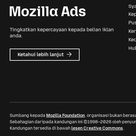
Sya
Ke
Pus
Tingkatkan kepercayaan kepada belian iklan
Ker
anda.
Ke
Hu
tentang
Ketahui lebih lanjut
Iklan
Mozilla
Sumbang kepada
Mozilla Foundation
, organisasi bukan bera
Sebahagian daripada kandungan ini ©1998–2026 oleh penyum
Kandungan tersedia di bawah
lesen Creative Commons
.