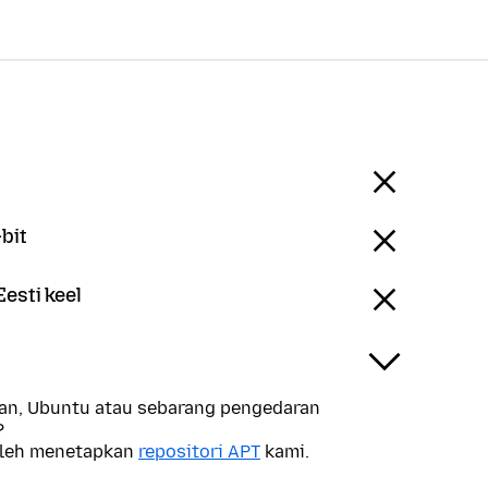
bit
Eesti keel
n, Ubuntu atau sebarang pengedaran
?
oleh menetapkan
repositori APT
kami.