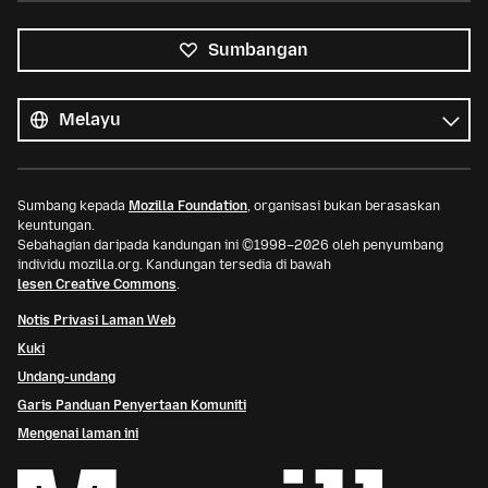
Sumbangan
Semua
bahasa
Bahasa
Sumbang kepada
Mozilla Foundation
, organisasi bukan berasaskan
keuntungan.
Sebahagian daripada kandungan ini ©1998–2026 oleh penyumbang
individu mozilla.org. Kandungan tersedia di bawah
lesen Creative Commons
.
Notis Privasi Laman Web
Kuki
Undang-undang
Garis Panduan Penyertaan Komuniti
Mengenai laman ini