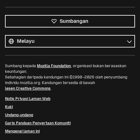
Sumbangan
Semua
bahasa
Bahasa
Sumbang kepada
Mozilla Foundation
, organisasi bukan berasaskan
keuntungan.
Sebahagian daripada kandungan ini ©1998–2026 oleh penyumbang
individu mozilla.org. Kandungan tersedia di bawah
lesen Creative Commons
.
Notis Privasi Laman Web
Kuki
Undang-undang
Garis Panduan Penyertaan Komuniti
Mengenai laman ini