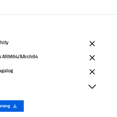
ghtly
 ARM64/AArch64
agalog
arang