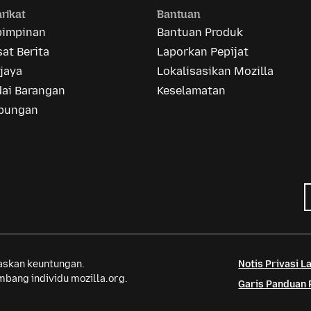
rikat
Bantuan
pimpinan
Bantuan Produk
at Berita
Laporkan Pepijat
jaya
Lokalisasikan Mozilla
dai Barangan
Keselamatan
bungan
saskan keuntungan.
Notis Privasi 
bang individu mozilla.org.
Garis Panduan 