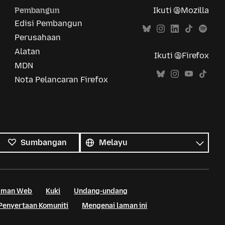
Pembangun
Ikuti @Mozilla
Edisi Pembangun
Perusahaan
Alatan
Ikuti @Firefox
MDN
Nota Pelancaran Firefox
Semua
bahasa
Bahasa
Sumbangan
Laman Web
Kuki
Undang-undang
Penyertaan Komuniti
Mengenai laman ini