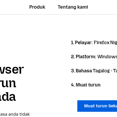
Produk
Tentang kami
1. Pelayar:
Firefox Ni
2. Platform:
Windows
owser
3. Bahasa
Tagalog - T
run
4. Muat turun
nda
Muat turun Sek
asa anda tidak