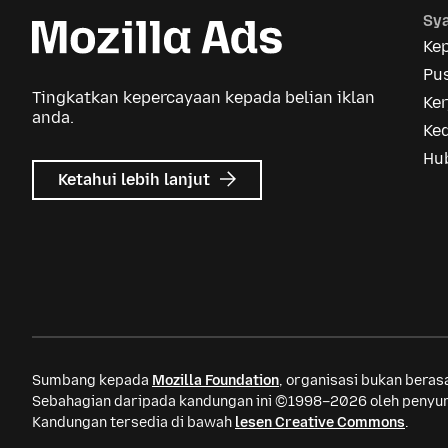
Sya
Ke
Pus
Tingkatkan kepercayaan kepada belian iklan
Ker
anda.
Ke
Hu
tentang
Ketahui lebih lanjut
Iklan
Mozilla
Sumbang kepada
Mozilla Foundation
, organisasi bukan bera
Sebahagian daripada kandungan ini ©1998–2026 oleh penyum
Kandungan tersedia di bawah
lesen Creative Commons
.