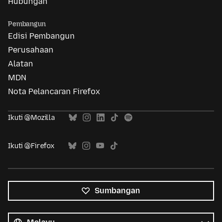
Hubungan
Pembangun
Edisi Pembangun
Perusahaan
Alatan
MDN
Nota Pelancaran Firefox
Ikuti @Mozilla
Ikuti @Firefox
Sumbangan
Semua
bahasa
Bahasa