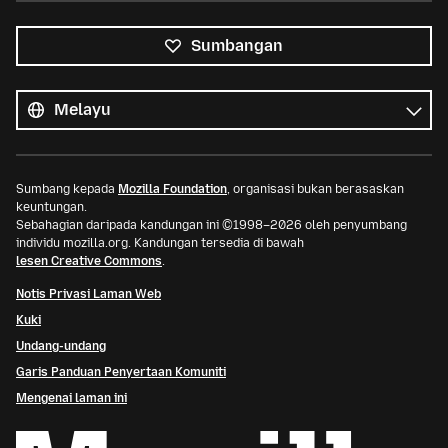
Sumbangan
Semua
bahasa
Bahasa
Sumbang kepada
Mozilla Foundation
, organisasi bukan berasaskan
keuntungan.
Sebahagian daripada kandungan ini ©1998–2026 oleh penyumbang
individu mozilla.org. Kandungan tersedia di bawah
lesen Creative Commons
.
Notis Privasi Laman Web
Kuki
Undang-undang
Garis Panduan Penyertaan Komuniti
Mengenai laman ini