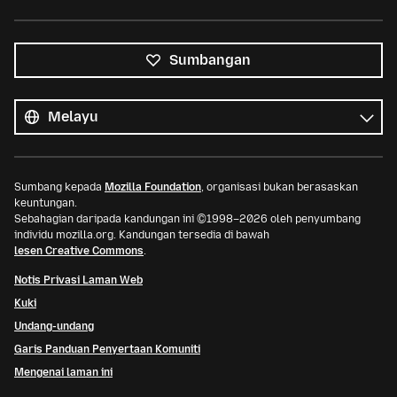
Sumbangan
Semua
bahasa
Bahasa
Sumbang kepada
Mozilla Foundation
, organisasi bukan berasaskan
keuntungan.
Sebahagian daripada kandungan ini ©1998–2026 oleh penyumbang
individu mozilla.org. Kandungan tersedia di bawah
lesen Creative Commons
.
Notis Privasi Laman Web
Kuki
Undang-undang
Garis Panduan Penyertaan Komuniti
Mengenai laman ini