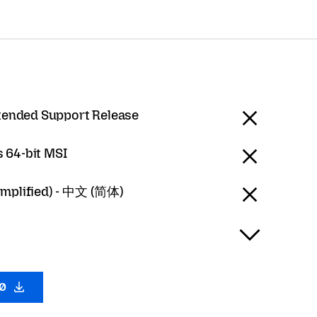
tended Support Release
 64-bit MSI
implified) - 中文 (简体)
.0