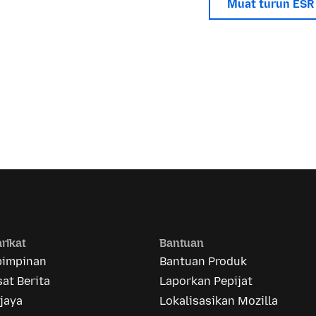
Muat turun ESR
rikat
Bantuan
pimpinan
Bantuan Produk
at Berita
Laporkan Pepijat
jaya
Lokalisasikan Mozilla