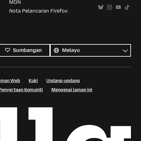
MDN
Nota Pelancaran Firefox
Semua
bahasa
Bahasa
Sumbangan
Laman Web
Kuki
Undang-undang
Penyertaan Komuniti
Mengenai laman ini