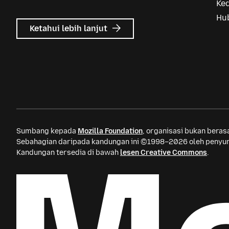
Ke
Hu
tentang
Ketahui lebih lanjut
Iklan
Mozilla
Sumbang kepada
Mozilla Foundation
, organisasi bukan bera
Sebahagian daripada kandungan ini ©1998–2026 oleh penyum
Kandungan tersedia di bawah
lesen Creative Commons
.