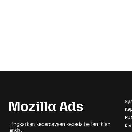
Sya
Ke
Pus
Tingkatkan kepercayaan kepada belian iklan
Ker
anda.