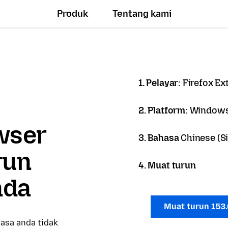
Produk
Tentang kami
1. Pelayar:
Firefox Ex
2. Platform:
Windows
owser
3. Bahasa
Chinese (S
run
4. Muat turun
nda
Muat turun 153
asa anda tidak