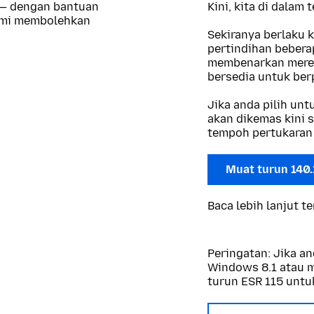
 — dengan bantuan
Kini, kita di dalam
kami membolehkan
Sekiranya berlaku 
pertindihan beberap
membenarkan merek
bersedia untuk berp
Jika anda pilih un
akan dikemas kini s
tempoh pertukaran 
Muat turun 140
Baca lebih lanjut t
Peringatan: Jika 
Windows 8.1 atau ma
turun ESR 115 untu