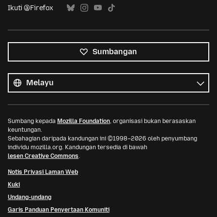
Ikuti @Firefox
Sumbangan
Semua
bahasa
Bahasa
Sumbang kepada
Mozilla Foundation
, organisasi bukan berasaskan
keuntungan.
Sebahagian daripada kandungan ini ©1998–2026 oleh penyumbang
individu mozilla.org. Kandungan tersedia di bawah
lesen Creative Commons
.
Notis Privasi Laman Web
Kuki
Undang-undang
Garis Panduan Penyertaan Komuniti