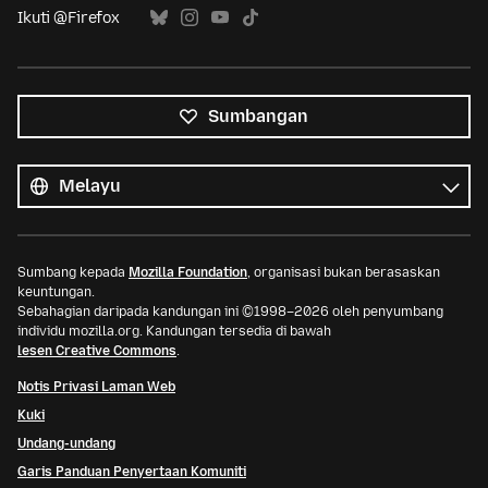
Ikuti @Firefox
Sumbangan
Semua
bahasa
Bahasa
Sumbang kepada
Mozilla Foundation
, organisasi bukan berasaskan
keuntungan.
Sebahagian daripada kandungan ini ©1998–2026 oleh penyumbang
individu mozilla.org. Kandungan tersedia di bawah
lesen Creative Commons
.
Notis Privasi Laman Web
Kuki
Undang-undang
Garis Panduan Penyertaan Komuniti