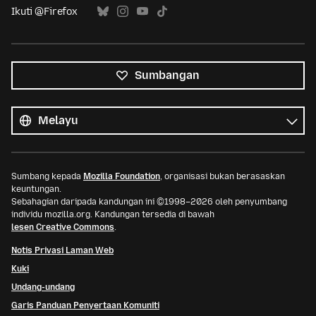
Ikuti @Firefox
Sumbangan
Semua
bahasa
Bahasa
Sumbang kepada
Mozilla Foundation
, organisasi bukan berasaskan
keuntungan.
Sebahagian daripada kandungan ini ©1998–2026 oleh penyumbang
individu mozilla.org. Kandungan tersedia di bawah
lesen Creative Commons
.
Notis Privasi Laman Web
Kuki
Undang-undang
Garis Panduan Penyertaan Komuniti