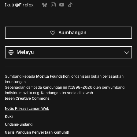
Ikuti @Firefox
Sumbangan
Semua
bahasa
Bahasa
Sumbang kepada
Mozilla Foundation
, organisasi bukan berasaskan
keuntungan.
Sebahagian daripada kandungan ini ©1998–2026 oleh penyumbang
individu mozilla.org. Kandungan tersedia di bawah
lesen Creative Commons
.
Notis Privasi Laman Web
Kuki
Undang-undang
Garis Panduan Penyertaan Komuniti