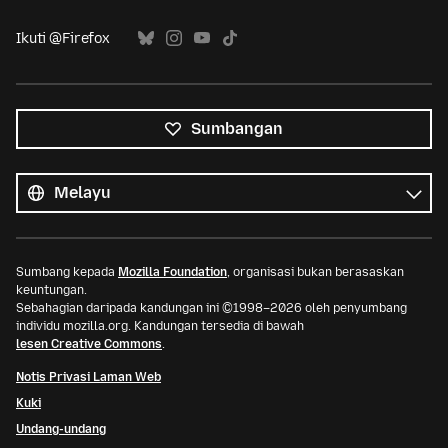
Ikuti @Firefox
Sumbangan
Semua
bahasa
Bahasa
Sumbang kepada
Mozilla Foundation
, organisasi bukan berasaskan
keuntungan.
Sebahagian daripada kandungan ini ©1998–2026 oleh penyumbang
individu mozilla.org. Kandungan tersedia di bawah
lesen Creative Commons
.
Notis Privasi Laman Web
Kuki
Undang-undang