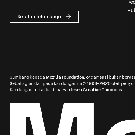
Ke
Hu
tentang
Ketahui lebih lanjut
Iklan
Mozilla
Sumbang kepada
Mozilla Foundation
, organisasi bukan bera
Sebahagian daripada kandungan ini ©1998–2026 oleh penyum
Kandungan tersedia di bawah
lesen Creative Commons
.