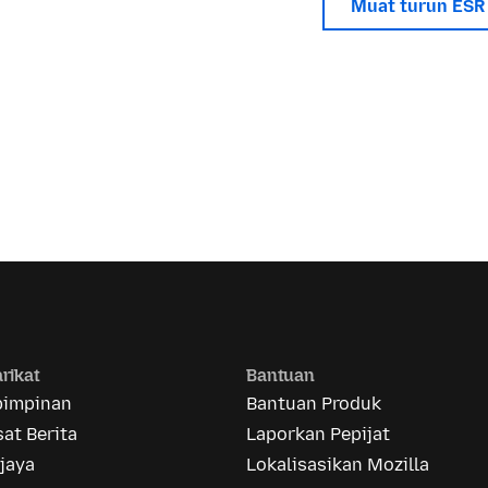
Muat turun ESR
rikat
Bantuan
pimpinan
Bantuan Produk
at Berita
Laporkan Pepijat
jaya
Lokalisasikan Mozilla