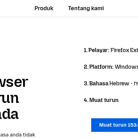
Produk
Tentang kami
1. Pelayar:
Firefox Ex
2. Platform:
Windows
owser
3. Bahasa
Hebr
run
4. Muat turun
nda
Muat turun 153
asa anda tidak