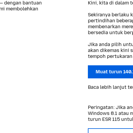
 — dengan bantuan
Kini, kita di dalam
kami membolehkan
Sekiranya berlaku 
pertindihan beberap
membenarkan merek
bersedia untuk berp
Jika anda pilih un
akan dikemas kini s
tempoh pertukaran 
Muat turun 140
Baca lebih lanjut t
Peringatan: Jika 
Windows 8.1 atau ma
turun ESR 115 untu