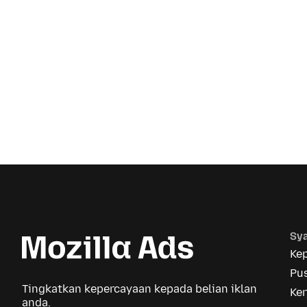
Sya
Ke
Pus
Tingkatkan kepercayaan kepada belian iklan
Ker
anda.