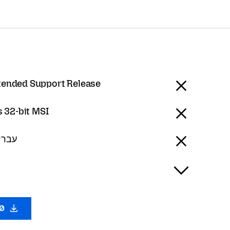
tended Support Release
 32-bit MSI
ew - עברית
.0