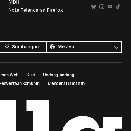
MDN
Nota Pelancaran Firefox
Semua
bahasa
Bahasa
Sumbangan
Laman Web
Kuki
Undang-undang
Penyertaan Komuniti
Mengenai laman ini