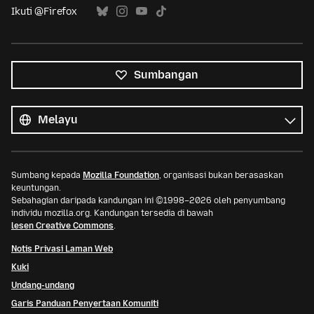
Ikuti @Firefox
Sumbangan
Semua
bahasa
Bahasa
Sumbang kepada
Mozilla Foundation
, organisasi bukan berasaskan
keuntungan.
Sebahagian daripada kandungan ini ©1998–2026 oleh penyumbang
individu mozilla.org. Kandungan tersedia di bawah
lesen Creative Commons
.
Notis Privasi Laman Web
Kuki
Undang-undang
Garis Panduan Penyertaan Komuniti