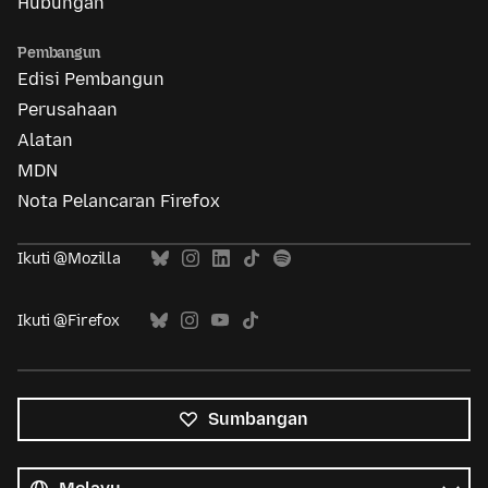
Hubungan
Pembangun
Edisi Pembangun
Perusahaan
Alatan
MDN
Nota Pelancaran Firefox
Ikuti @Mozilla
Ikuti @Firefox
Sumbangan
Semua
bahasa
Bahasa