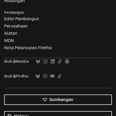
Hubungan
Pembangun
Edisi Pembangun
Perusahaan
Alatan
MDN
Nota Pelancaran Firefox
Ikuti @Mozilla
Ikuti @Firefox
Sumbangan
Semua
bahasa
Bahasa