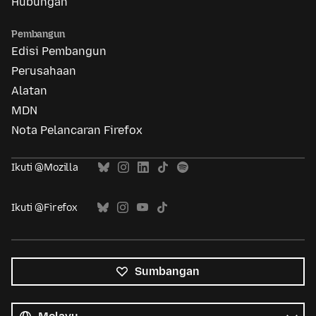
Hubungan
Pembangun
Edisi Pembangun
Perusahaan
Alatan
MDN
Nota Pelancaran Firefox
Ikuti @Mozilla
Ikuti @Firefox
Sumbangan
Semua
bahasa
Bahasa