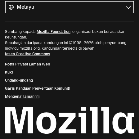
bahasa
Bahasa
Sumbang kepada
Mozilla Foundation
, organisasi bukan berasaskan
keuntungan.
Sebahagian daripada kandungan ini ©1998–2026 oleh penyumbang
individu mozilla.org. Kandungan tersedia di bawah
lesen Creative Commons
.
Notis Privasi Laman Web
Kuki
Undang-undang
Garis Panduan Penyertaan Komuniti
Mengenai laman ini