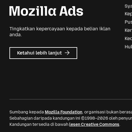
Sya
Ke
Pus
Tingkatkan kepercayaan kepada belian iklan
Ker
anda.
Ke
Hu
tentang
Ketahui lebih lanjut
Iklan
Mozilla
Sumbang kepada
Mozilla Foundation
, organisasi bukan bera
Sebahagian daripada kandungan ini ©1998–2026 oleh penyum
Kandungan tersedia di bawah
lesen Creative Commons
.