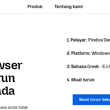
Produk
Tentang kami
1. Pelayar:
Firefox De
2. Platform:
Windows
owser
3. Bahasa
Greek - Ελ
run
4. Muat turun
nda
Muat turun Sek
asa anda tidak