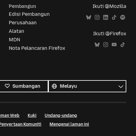
Pembangun
Ikuti @Mozilla
Edisi Pembangun
Perusahaan
Alatan
Ikuti @Firefox
MDN
Nota Pelancaran Firefox
Semua
bahasa
Bahasa
Sumbangan
Laman Web
Kuki
Undang-undang
Penyertaan Komuniti
Mengenai laman ini