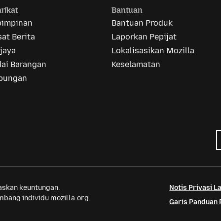
rikat
Bantuan
pimpinan
Bantuan Produk
at Berita
Laporkan Pepijat
jaya
Lokalisasikan Mozilla
dai Barangan
Keselamatan
bungan
saskan keuntungan.
Notis Privasi 
bang individu mozilla.org.
Garis Panduan 