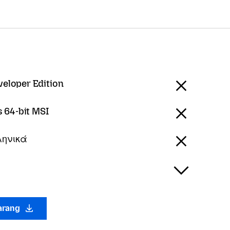
veloper Edition
 64-bit MSI
ληνικά
arang