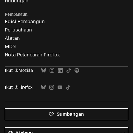
Hubungan
Pembangun
Edisi Pembangun
Perusahaan
Alatan
MDN
Nota Pelancaran Firefox
Ikuti @Mozilla
Ikuti @Firefox
Sumbangan
Semua
bahasa
Bahasa