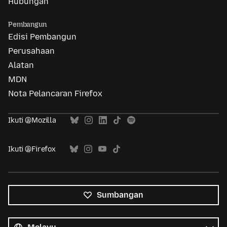
Hubungan
Pembangun
Edisi Pembangun
Perusahaan
Alatan
MDN
Nota Pelancaran Firefox
Ikuti @Mozilla
Ikuti @Firefox
Sumbangan
Semua
bahasa
Bahasa