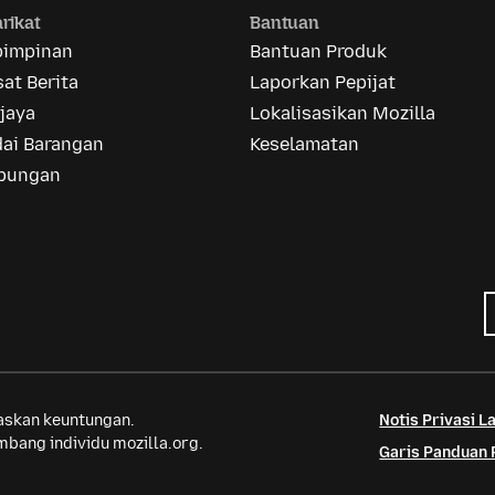
rikat
Bantuan
pimpinan
Bantuan Produk
at Berita
Laporkan Pepijat
jaya
Lokalisasikan Mozilla
dai Barangan
Keselamatan
bungan
saskan keuntungan.
Notis Privasi 
bang individu mozilla.org.
Garis Panduan 