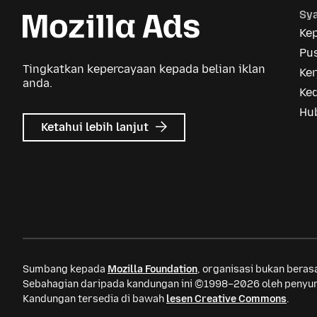
Sya
Ke
Pus
Tingkatkan kepercayaan kepada belian iklan
Ker
anda.
Ke
Hu
tentang
Ketahui lebih lanjut
Iklan
Mozilla
Sumbang kepada
Mozilla Foundation
, organisasi bukan bera
Sebahagian daripada kandungan ini ©1998–2026 oleh penyum
Kandungan tersedia di bawah
lesen Creative Commons
.