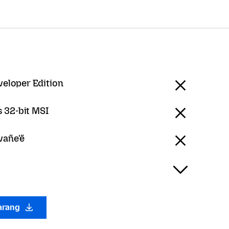
veloper Edition
 32-bit MSI
vañe'ẽ
arang