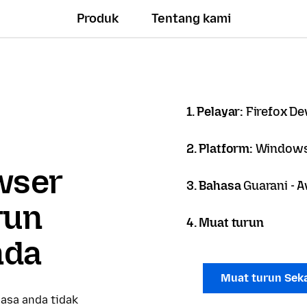
Produk
Tentang kami
1. Pelayar:
Firefox De
2. Platform:
Windows
owser
3. Bahasa
Guarani - A
run
4. Muat turun
nda
Muat turun Sek
asa anda tidak