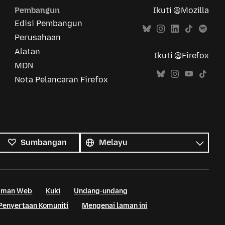
Pembangun
Ikuti @Mozilla
Edisi Pembangun
Perusahaan
Alatan
Ikuti @Firefox
MDN
Nota Pelancaran Firefox
Semua
bahasa
Bahasa
Sumbangan
Laman Web
Kuki
Undang-undang
Penyertaan Komuniti
Mengenai laman ini