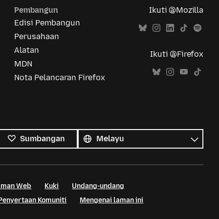
Pembangun
Ikuti @Mozilla
Edisi Pembangun
Perusahaan
Alatan
Ikuti @Firefox
MDN
Nota Pelancaran Firefox
Semua
bahasa
Bahasa
Sumbangan
Laman Web
Kuki
Undang-undang
Penyertaan Komuniti
Mengenai laman ini