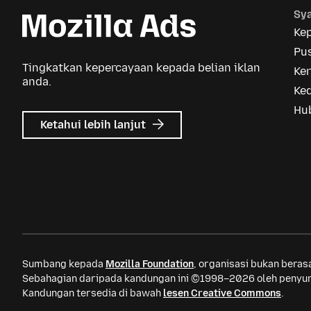
Sya
Ke
Pus
Tingkatkan kepercayaan kepada belian iklan
Ker
anda.
Ke
Hu
tentang
Ketahui lebih lanjut
Iklan
Mozilla
Sumbang kepada
Mozilla Foundation
, organisasi bukan bera
Sebahagian daripada kandungan ini ©1998–2026 oleh penyum
Kandungan tersedia di bawah
lesen Creative Commons
.