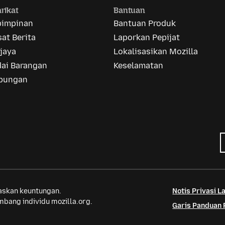
rikat
Bantuan
pimpinan
Bantuan Produk
at Berita
Laporkan Pepijat
jaya
Lokalisasikan Mozilla
dai Barangan
Keselamatan
bungan
saskan keuntungan.
Notis Privasi 
bang individu mozilla.org.
Garis Panduan 