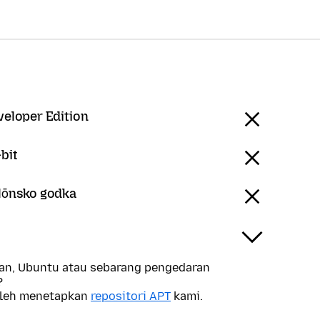
veloper Edition
bit
Ślōnsko godka
n, Ubuntu atau sebarang pengedaran
?
oleh menetapkan
repositori APT
kami.