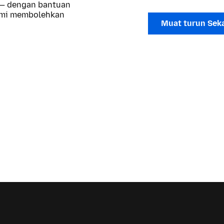
 — dengan bantuan
kami membolehkan
Muat turun Sek