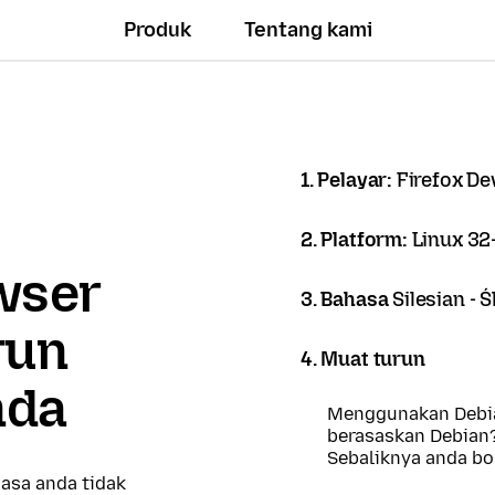
Produk
Tentang kami
1. Pelayar:
Firefox De
2. Platform:
Linux 32-
owser
3. Bahasa
Silesian - 
run
4. Muat turun
nda
Menggunakan Debia
berasaskan Debian
Sebaliknya anda b
asa anda tidak