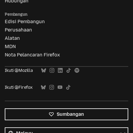
Hubungan
Pembangun
Edisi Pembangun
Perusahaan
Alatan
MDN
Nota Pelancaran Firefox
Ikuti @Mozilla
Ikuti @Firefox
Sumbangan
Semua
bahasa
Bahasa