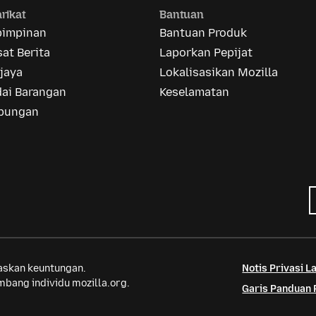
rikat
Bantuan
pimpinan
Bantuan Produk
at Berita
Laporkan Pepijat
jaya
Lokalisasikan Mozilla
dai Barangan
Keselamatan
bungan
saskan keuntungan.
Notis Privasi 
bang individu mozilla.org.
Garis Panduan 