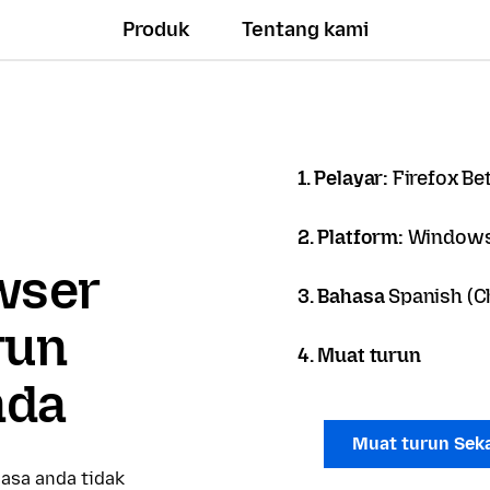
Produk
Tentang kami
1. Pelayar:
Firefox Be
2. Platform:
Windows
owser
3. Bahasa
Spanish (Ch
run
4. Muat turun
nda
Muat turun Sek
asa anda tidak