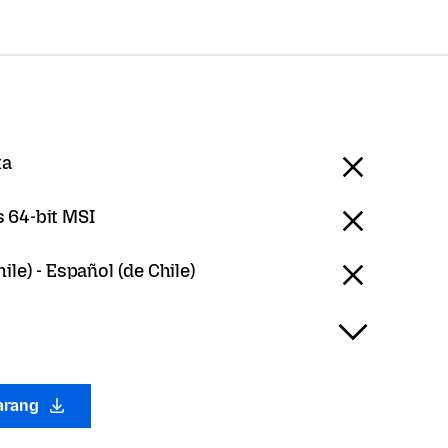
ta
 64-bit MSI
ile) - Español (de Chile)
arang