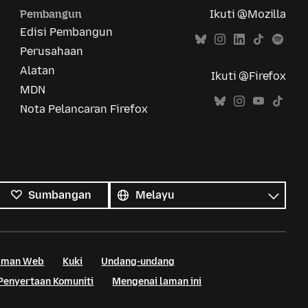
Pembangun
Ikuti @Mozilla
Edisi Pembangun
Perusahaan
Alatan
Ikuti @Firefox
MDN
Nota Pelancaran Firefox
Semua
bahasa
Bahasa
Sumbangan
Laman Web
Kuki
Undang-undang
Penyertaan Komuniti
Mengenai laman ini