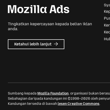
Sya
Ke
Pus
Tingkatkan kepercayaan kepada belian iklan
Ker
anda.
Ke
Hu
tentang
Ketahui lebih lanjut
Iklan
Mozilla
Sumbang kepada
Mozilla Foundation
, organisasi bukan bera
Sebahagian daripada kandungan ini ©1998–2026 oleh penyum
Kandungan tersedia di bawah
lesen Creative Commons
.