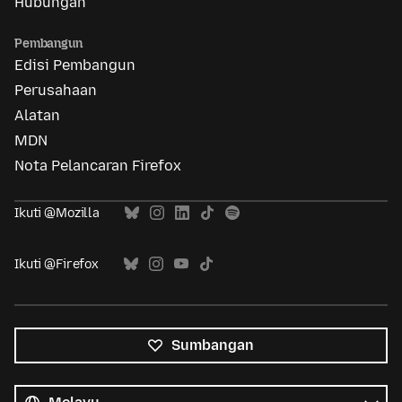
Hubungan
Pembangun
Edisi Pembangun
Perusahaan
Alatan
MDN
Nota Pelancaran Firefox
Ikuti @Mozilla
Ikuti @Firefox
Sumbangan
Semua
bahasa
Bahasa