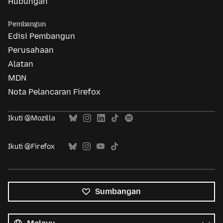
Hubungan
Pembangun
Edisi Pembangun
Perusahaan
Alatan
MDN
Nota Pelancaran Firefox
Ikuti @Mozilla
Ikuti @Firefox
Sumbangan
Semua
bahasa
Bahasa