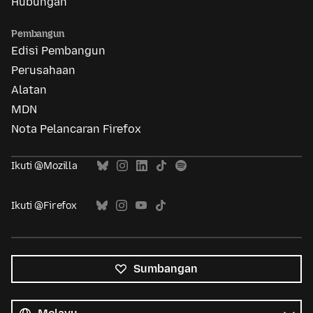
Hubungan
Pembangun
Edisi Pembangun
Perusahaan
Alatan
MDN
Nota Pelancaran Firefox
Ikuti @Mozilla
Ikuti @Firefox
Sumbangan
Semua
bahasa
Bahasa