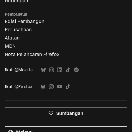
Hubungan
Pembangun
Edisi Pembangun
Perusahaan
Alatan
MDN
Nota Pelancaran Firefox
Ikuti @Mozilla
Ikuti @Firefox
Sumbangan
Semua
bahasa
Bahasa