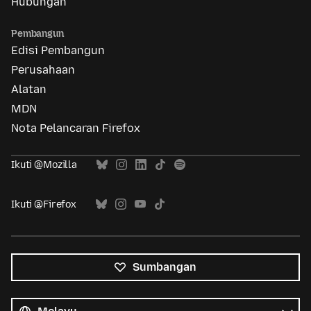
Hubungan
Pembangun
Edisi Pembangun
Perusahaan
Alatan
MDN
Nota Pelancaran Firefox
Ikuti @Mozilla
Ikuti @Firefox
Sumbangan
Semua
bahasa
Bahasa