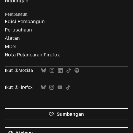
Hubungan
Pembangun
Edisi Pembangun
Perusahaan
Alatan
MDN
Nota Pelancaran Firefox
Ikuti @Mozilla
Ikuti @Firefox
Sumbangan
Semua
bahasa
Bahasa