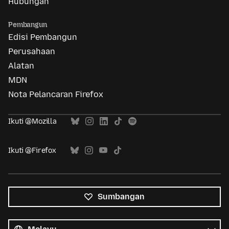
Hubungan
Pembangun
Edisi Pembangun
Perusahaan
Alatan
MDN
Nota Pelancaran Firefox
Ikuti @Mozilla
Ikuti @Firefox
Sumbangan
Semua
bahasa
Bahasa