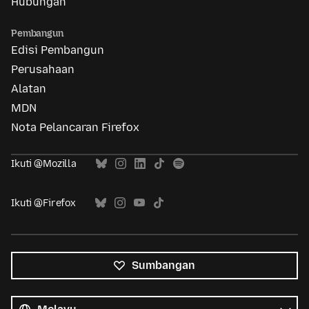
Hubungan
Pembangun
Edisi Pembangun
Perusahaan
Alatan
MDN
Nota Pelancaran Firefox
Ikuti @Mozilla
Ikuti @Firefox
Sumbangan
Semua
bahasa
Bahasa