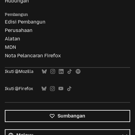
Hubungan
Pembangun
Edisi Pembangun
Perusahaan
Alatan
MDN
Nota Pelancaran Firefox
Ikuti @Mozilla
Ikuti @Firefox
Sumbangan
Semua
bahasa
Bahasa