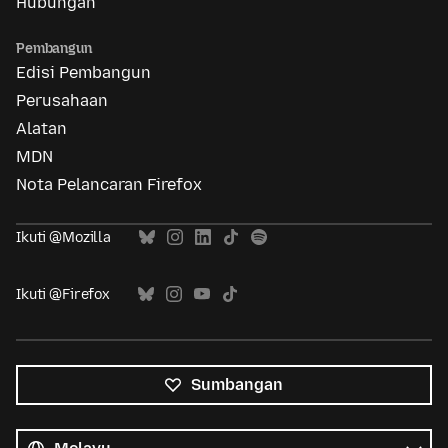
Hubungan
Pembangun
Edisi Pembangun
Perusahaan
Alatan
MDN
Nota Pelancaran Firefox
Ikuti @Mozilla
Ikuti @Firefox
Sumbangan
Semua
bahasa
Bahasa