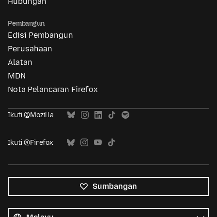
Hubungan
Pembangun
Edisi Pembangun
Perusahaan
Alatan
MDN
Nota Pelancaran Firefox
Ikuti @Mozilla
Ikuti @Firefox
Sumbangan
Semua
bahasa
Bahasa