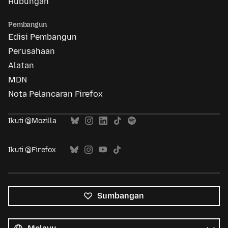
Hubungan
Pembangun
Edisi Pembangun
Perusahaan
Alatan
MDN
Nota Pelancaran Firefox
Ikuti @Mozilla
Ikuti @Firefox
Sumbangan
Semua
bahasa
Bahasa