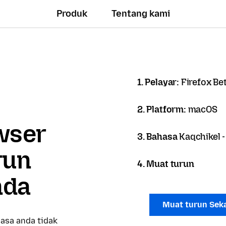
Produk
Tentang kami
1. Pelayar:
Firefox Be
2. Platform:
macOS
owser
3. Bahasa
Kaqchikel 
run
4. Muat turun
nda
Muat turun Sek
asa anda tidak