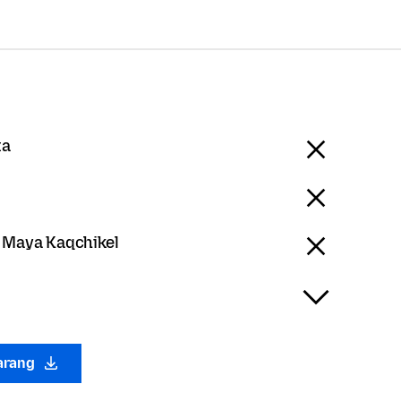
ta
- Maya Kaqchikel
arang