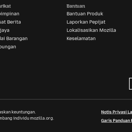
rikat
Bantuan
pimpinan
Bantuan Produk
at Berita
Laporkan Pepijat
jaya
Lokalisasikan Mozilla
dai Barangan
Keselamatan
bungan
saskan keuntungan.
Notis Privasi 
bang individu mozilla.org.
Garis Panduan 