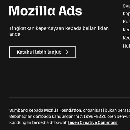
Sya
Ke
Pus
Tingkatkan kepercayaan kepada belian iklan
Ker
anda.
Ke
Hu
tentang
Ketahui lebih lanjut
Iklan
Mozilla
Sumbang kepada
Mozilla Foundation
, organisasi bukan bera
Sebahagian daripada kandungan ini ©1998–2026 oleh penyum
Kandungan tersedia di bawah
lesen Creative Commons
.