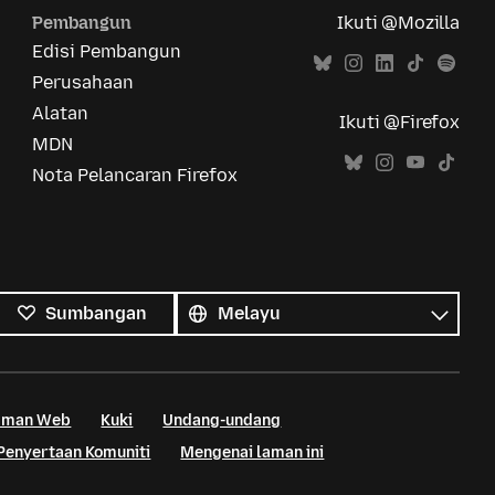
Pembangun
Ikuti @Mozilla
Edisi Pembangun
Perusahaan
Alatan
Ikuti @Firefox
MDN
Nota Pelancaran Firefox
Semua
bahasa
Bahasa
Sumbangan
Laman Web
Kuki
Undang-undang
Penyertaan Komuniti
Mengenai laman ini