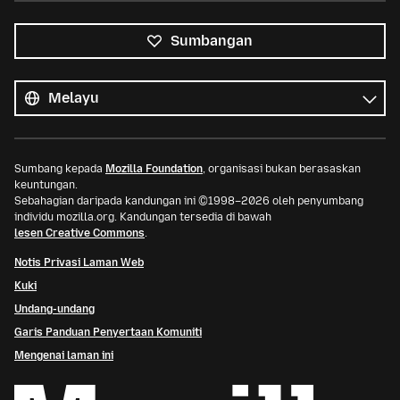
Sumbangan
Semua
bahasa
Bahasa
Sumbang kepada
Mozilla Foundation
, organisasi bukan berasaskan
keuntungan.
Sebahagian daripada kandungan ini ©1998–2026 oleh penyumbang
individu mozilla.org. Kandungan tersedia di bawah
lesen Creative Commons
.
Notis Privasi Laman Web
Kuki
Undang-undang
Garis Panduan Penyertaan Komuniti
Mengenai laman ini