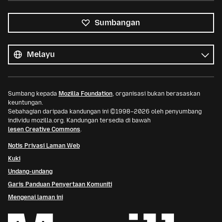
Sumbangan
Semua
bahasa
Bahasa
Sumbang kepada
Mozilla Foundation
, organisasi bukan berasaskan
keuntungan.
Sebahagian daripada kandungan ini ©1998–2026 oleh penyumbang
individu mozilla.org. Kandungan tersedia di bawah
lesen Creative Commons
.
Notis Privasi Laman Web
Kuki
Undang-undang
Garis Panduan Penyertaan Komuniti
Mengenai laman ini