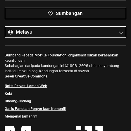
Sumbangan
Semua
bahasa
Bahasa
Sumbang kepada
Mozilla Foundation
, organisasi bukan berasaskan
keuntungan.
Sebahagian daripada kandungan ini ©1998–2026 oleh penyumbang
individu mozilla.org. Kandungan tersedia di bawah
lesen Creative Commons
.
Notis Privasi Laman Web
Kuki
Undang-undang
Garis Panduan Penyertaan Komuniti
Mengenai laman ini