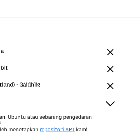
ta
bit
tland) - Gàidhlig
n, Ubuntu atau sebarang pengedaran
?
oleh menetapkan
repositori APT
kami.