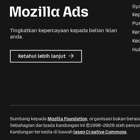
Sya
Ke
Pus
Tingkatkan kepercayaan kepada belian iklan
Ker
anda.
Ke
Hu
tentang
Ketahui lebih lanjut
Iklan
Mozilla
Sumbang kepada
Mozilla Foundation
, organisasi bukan bera
Sebahagian daripada kandungan ini ©1998–2026 oleh penyum
Kandungan tersedia di bawah
lesen Creative Commons
.