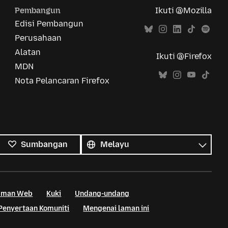
Pembangun
Ikuti @Mozilla
Edisi Pembangun
Perusahaan
Alatan
Ikuti @Firefox
MDN
Nota Pelancaran Firefox
Semua
bahasa
Bahasa
Sumbangan
Laman Web
Kuki
Undang-undang
Penyertaan Komuniti
Mengenai laman ini