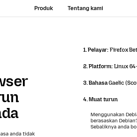
Produk
Tentang kami
1. Pelayar:
Firefox Be
2. Platform:
Linux 64-
owser
3. Bahasa
Gaelic (Sco
run
4. Muat turun
nda
Menggunakan Debia
berasaskan Debian
Sebaliknya anda b
asa anda tidak