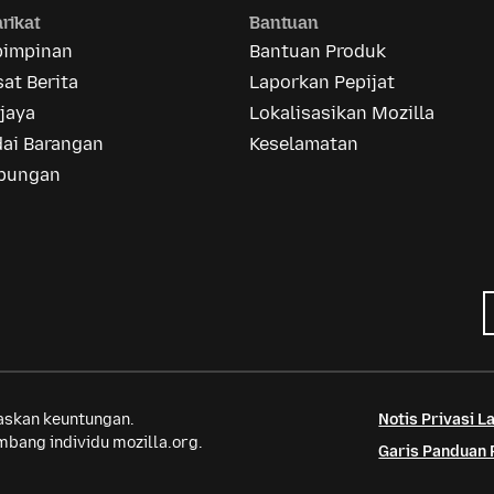
rikat
Bantuan
pimpinan
Bantuan Produk
at Berita
Laporkan Pepijat
jaya
Lokalisasikan Mozilla
dai Barangan
Keselamatan
bungan
saskan keuntungan.
Notis Privasi 
bang individu mozilla.org.
Garis Panduan 