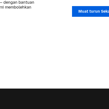
 — dengan bantuan
kami membolehkan
Muat turun Sek