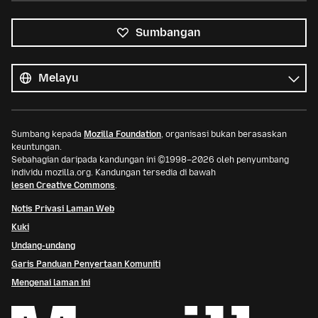
Sumbangan
Semua
bahasa
Bahasa
Sumbang kepada
Mozilla Foundation
, organisasi bukan berasaskan
keuntungan.
Sebahagian daripada kandungan ini ©1998–2026 oleh penyumbang
individu mozilla.org. Kandungan tersedia di bawah
lesen Creative Commons
.
Notis Privasi Laman Web
Kuki
Undang-undang
Garis Panduan Penyertaan Komuniti
Mengenai laman ini